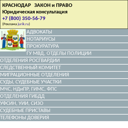
КРАСНОДАР ЗАКОН и ПРАВО
Юридическая консультация
+7 (800) 350-56-79
(Реклама
jurik.ru
)
АДВОКАТЫ
НОТАРИУСЫ
ПРОКУРАТУРА
ГУ МВД, ОТДЕЛЫ ПОЛИЦИИ
ОТДЕЛЕНИЯ РОСГВАРДИИ
СЛЕДСТВЕННЫЙ КОМИТЕТ
МИГРАЦИОННЫЕ ОТДЕЛЕНИЯ
СУДЫ, СУДЕБНЫЕ УЧАСТКИ
МЧС, НДиПР, ГИМС, ФПС
ОТДЕЛЕНИЯ ГИБДД
УФСИН, УИИ, СИЗО
СУДЕБНЫЕ ПРИСТАВЫ
ТЕЛЕФОНЫ ДОВЕРИЯ