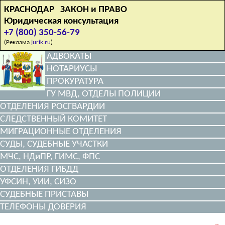
КРАСНОДАР ЗАКОН и ПРАВО
Юридическая консультация
+7 (800) 350-56-79
(Реклама
jurik.ru
)
АДВОКАТЫ
НОТАРИУСЫ
ПРОКУРАТУРА
ГУ МВД, ОТДЕЛЫ ПОЛИЦИИ
ОТДЕЛЕНИЯ РОСГВАРДИИ
СЛЕДСТВЕННЫЙ КОМИТЕТ
МИГРАЦИОННЫЕ ОТДЕЛЕНИЯ
СУДЫ, СУДЕБНЫЕ УЧАСТКИ
МЧС, НДиПР, ГИМС, ФПС
ОТДЕЛЕНИЯ ГИБДД
УФСИН, УИИ, СИЗО
СУДЕБНЫЕ ПРИСТАВЫ
ТЕЛЕФОНЫ ДОВЕРИЯ