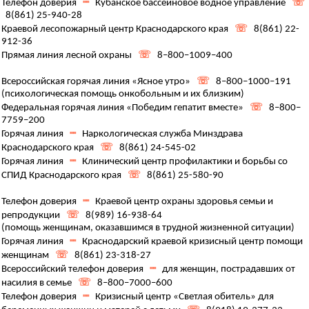
Телефон доверия
┉
Кубанское бассейновое водное управление
☏
8(861) 25-940-28
Краевой лесопожарный центр Краснодарского края
☏
8(861) 22-
912-36
Прямая линия лесной охраны
☏
8–800–1009–400
Всероссийская горячая линия «Ясное утро»
☏
8–800–1000–191
(психологическая помощь онкобольным и их близким)
Федеральная горячая линия «Победим гепатит вместе»
☏
8–800–
7759–200
Горячая линия
┉
Наркологическая служба Минздрава
Краснодарского края
☏
8(861) 24-545-02
Горячая линия
┉
Клинический центр профилактики и борьбы со
СПИД Краснодарского края
☏
8(861) 25-580-90
Телефон доверия
┉
Краевой центр охраны здоровья семьи и
репродукции
☏
8(989) 16-938-64
(помощь женщинам, оказавшимся в трудной жизненной ситуации)
Горячая линия
┉
Краснодарский краевой кризисный центр помощи
женщинам
☏
8(861) 23-318-27
Всероссийский телефон доверия
┉
для женщин, пострадавших от
насилия в семье
☏
8–800–7000–600
Телефон доверия
┉
Кризисный центр «Светлая обитель» для