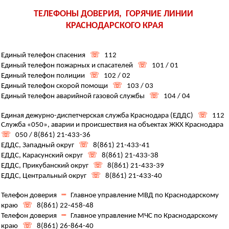
ТЕЛЕФОНЫ ДОВЕРИЯ, ГОРЯЧИЕ ЛИНИИ
КРАСНОДАРСКОГО КРАЯ
Единый телефон спасения
☏
112
Единый телефон пожарных и спасателей
☏
101 / 01
Единый телефон полиции
☏
102 / 02
Единый телефон скорой помощи
☏
103 / 03
Единый телефон аварийной газовой службы
☏
104 / 04
Единая дежурно-диспетчерская служба Краснодара (ЕДДС)
☏
112
Служба «050», аварии и происшествия на объектах ЖКХ Краснодара
☏
050 / 8(861) 21-433-36
ЕДДС, Западный округ
☏
8(861) 21-433-41
ЕДДС, Карасунский округ
☏
8(861) 21-433-38
ЕДДС, Прикубанский округ
☏
8(861) 21-433-39
ЕДДС, Центральный округ
☏
8(861) 21-433-40
Телефон доверия
┉
Главное управление МВД по Краснодарскому
краю
☏
8(861) 22-458-48
Телефон доверия
┉
Главное управление МЧС по Краснодарскому
краю
☏
8(861) 26-864-40