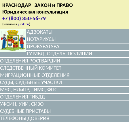
КРАСНОДАР ЗАКОН и ПРАВО
Юридическая консультация
+7 (800) 350-56-79
(Реклама
jurik.ru
)
АДВОКАТЫ
НОТАРИУСЫ
ПРОКУРАТУРА
ГУ МВД, ОТДЕЛЫ ПОЛИЦИИ
ОТДЕЛЕНИЯ РОСГВАРДИИ
СЛЕДСТВЕННЫЙ КОМИТЕТ
МИГРАЦИОННЫЕ ОТДЕЛЕНИЯ
СУДЫ, СУДЕБНЫЕ УЧАСТКИ
МЧС, НДиПР, ГИМС, ФПС
ОТДЕЛЕНИЯ ГИБДД
УФСИН, УИИ, СИЗО
СУДЕБНЫЕ ПРИСТАВЫ
ТЕЛЕФОНЫ ДОВЕРИЯ