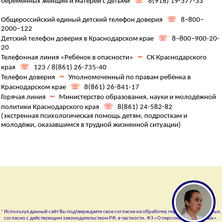
беременных женщин и матерей с детьми
☏
8(918) 19-377-33
Общероссийский единый детский телефон доверия
☏
8–800–
2000–122
Детский телефон доверия в Краснодарском крае
☏
8–800–900-20-
20
Телефонная линия «Ребёнок в опасности»
┉
СК Краснодарского
края
☏
123 / 8(861) 26-735-40
Телефон доверия
┉
Уполномоченный по правам ребёнка в
Краснодарском крае
☏
8(861) 26-841-17
Горячая линия
┉
Министерство образования, науки и молодёжной
политики Краснодарского края
☏
8(861) 24-582-82
(экстренная психологическая помощь детям, подросткам и
молодёжи, оказавшимся в трудной жизненной ситуации)
*
Используя данный сайт Вы подтверждаете свое согласие на обработку персональных данных,
согласно с действующим законодательством РФ, в частности, ФЗ «О персональных данных».