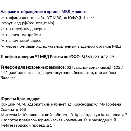
Направить обращение в органы МВД можно:
➢ с официального сайта УТ МВД по ЮФО (https://
юфоут.мвд.рф/request_main)
➢ по телефону доверия
➢ на личном приёме
➢ на почтовый адрес
➢ через почтовый ящик, установленный в зданиях органов МВД
Телефон доверия УТ МВД России по ЮФО:
8(861) 21-432-39
Телефон для экстренных вызовов:
02 (стационарная связь), 102 /
112 (мобильная связь), круглосуточно, бесплатно, при любом
балансе
Юристы Краснодара:
Коншин М.М. адвокатский кабинет ⌂ Краснодар ул Митрофана
Седина д 108
Михеева М.Ю. адвокатский кабинет ⌂ Краснодар ул Котлярова д 7
«Золотое правило» юридическая компания ⌂ Краснодар 2-й
Нефтезаводской проезд д 1