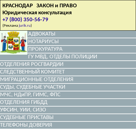
КРАСНОДАР ЗАКОН и ПРАВО
Юридическая консультация
+7 (800) 350-56-79
(Реклама
jurik.ru
)
АДВОКАТЫ
НОТАРИУСЫ
ПРОКУРАТУРА
ГУ МВД, ОТДЕЛЫ ПОЛИЦИИ
ОТДЕЛЕНИЯ РОСГВАРДИИ
СЛЕДСТВЕННЫЙ КОМИТЕТ
МИГРАЦИОННЫЕ ОТДЕЛЕНИЯ
СУДЫ, СУДЕБНЫЕ УЧАСТКИ
МЧС, НДиПР, ГИМС, ФПС
ОТДЕЛЕНИЯ ГИБДД
УФСИН, УИИ, СИЗО
СУДЕБНЫЕ ПРИСТАВЫ
ТЕЛЕФОНЫ ДОВЕРИЯ