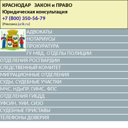
КРАСНОДАР ЗАКОН и ПРАВО
Юридическая консультация
+7 (800) 350-56-79
(Реклама
jurik.ru
)
АДВОКАТЫ
НОТАРИУСЫ
ПРОКУРАТУРА
ГУ МВД, ОТДЕЛЫ ПОЛИЦИИ
ОТДЕЛЕНИЯ РОСГВАРДИИ
СЛЕДСТВЕННЫЙ КОМИТЕТ
МИГРАЦИОННЫЕ ОТДЕЛЕНИЯ
СУДЫ, СУДЕБНЫЕ УЧАСТКИ
МЧС, НДиПР, ГИМС, ФПС
ОТДЕЛЕНИЯ ГИБДД
УФСИН, УИИ, СИЗО
СУДЕБНЫЕ ПРИСТАВЫ
ТЕЛЕФОНЫ ДОВЕРИЯ