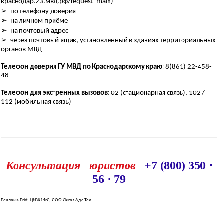
краснодар.23.мвд.рф/request_main)
➢ по телефону доверия
➢ на личном приёме
➢ на почтовый адрес
➢ через почтовый ящик, установленный в зданиях территориальных
органов МВД
Телефон доверия ГУ МВД по Краснодарскому краю:
8(861) 22-458-
48
Телефон для экстренных вызовов:
02 (стационарная связь), 102 /
112 (мобильная связь)
Консультация юристов
+7 (800) 350 ⋅
56 ⋅ 79
Реклама Erid: LjN8K14rC, ООО Лигал Адс Тех