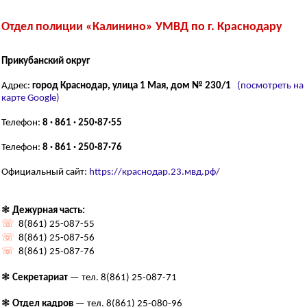
Отдел полиции «Калинино» УМВД по г. Краснодару
Прикубанский округ
Адрес:
город Краснодар, улица 1 Мая, дом № 230/1
(посмотреть на
карте Google)
Телефон:
8 · 861 · 250·87·55
Телефон:
8 · 861 · 250·87·76
Официальный сайт:
https://краснодар.23.мвд.рф/
❃
Дежурная часть:
☏
8(861) 25-087-55
☏
8(861) 25-087-56
☏
8(861) 25-087-76
❃
Секретариат
— тел. 8(861) 25-087-71
❃
Отдел кадров
— тел. 8(861) 25-080-96