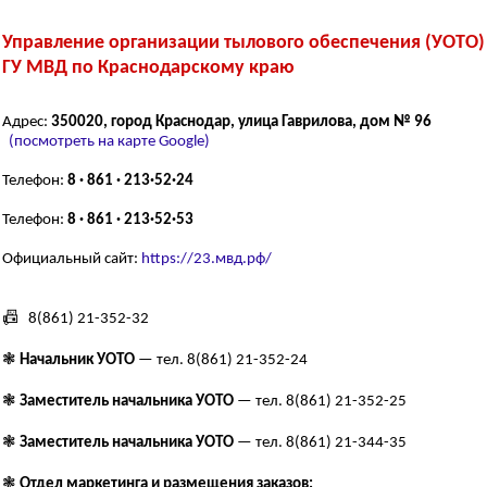
Управление организации тылового обеспечения (УОТО)
ГУ МВД по Краснодарскому краю
Адрес:
350020, город Краснодар, улица Гаврилова, дом № 96
(посмотреть на карте Google)
Телефон:
8 · 861 · 213·52·24
Телефон:
8 · 861 · 213·52·53
Официальный сайт:
https://23.мвд.рф/
📠 8(861) 21-352-32
❃
Начальник УОТО
— тел. 8(861) 21-352-24
❃
Заместитель начальника УОТО
— тел. 8(861) 21-352-25
❃
Заместитель начальника УОТО
— тел. 8(861) 21-344-35
❃
Отдел маркетинга и размещения заказов: