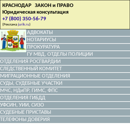
КРАСНОДАР ЗАКОН и ПРАВО
Юридическая консультация
+7 (800) 350-56-79
(Реклама
jurik.ru
)
АДВОКАТЫ
НОТАРИУСЫ
ПРОКУРАТУРА
ГУ МВД, ОТДЕЛЫ ПОЛИЦИИ
ОТДЕЛЕНИЯ РОСГВАРДИИ
СЛЕДСТВЕННЫЙ КОМИТЕТ
МИГРАЦИОННЫЕ ОТДЕЛЕНИЯ
СУДЫ, СУДЕБНЫЕ УЧАСТКИ
МЧС, НДиПР, ГИМС, ФПС
ОТДЕЛЕНИЯ ГИБДД
УФСИН, УИИ, СИЗО
СУДЕБНЫЕ ПРИСТАВЫ
ТЕЛЕФОНЫ ДОВЕРИЯ