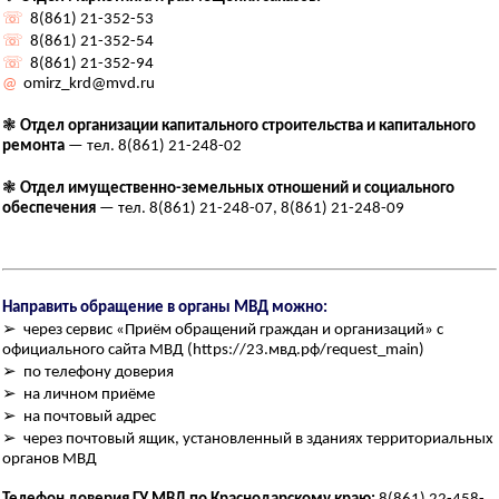
☏
8(861) 21-352-53
☏
8(861) 21-352-54
☏
8(861) 21-352-94
@
omirz_krd@mvd.ru
❃
Отдел организации капитального строительства и капитального
ремонта
— тел. 8(861) 21-248-02
❃
Отдел имущественно-земельных отношений и социального
обеспечения
— тел. 8(861) 21-248-07, 8(861) 21-248-09
Направить обращение в органы МВД можно:
➢ через сервис «Приём обращений граждан и организаций» с
официального сайта МВД (https://23.мвд.рф/request_main)
➢ по телефону доверия
➢ на личном приёме
➢ на почтовый адрес
➢ через почтовый ящик, установленный в зданиях территориальных
органов МВД