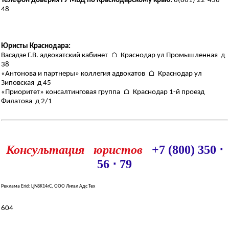
Телефон доверия ГУ МВД по Краснодарскому краю:
8(861) 22-458-
48
Юристы Краснодара:
Васадзе Г.В. адвокатский кабинет ⌂ Краснодар ул Промышленная д
38
«Антонова и партнеры» коллегия адвокатов ⌂ Краснодар ул
Зиповская д 45
«Приоритет» консалтинговая группа ⌂ Краснодар 1-й проезд
Филатова д 2/1
Консультация юристов
+7 (800) 350 ⋅
56 ⋅ 79
Реклама Erid: LjN8K14rC, ООО Лигал Адс Тех
604