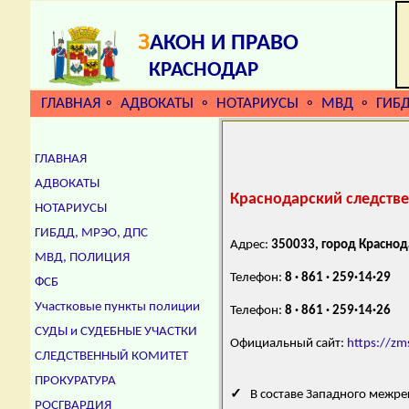
З
АКОН И ПРАВО
КРАСНОДАР
ГЛАВНАЯ
АДВОКАТЫ
НОТАРИУСЫ
МВД
ГИБ
⚬
⚬
⚬
⚬
ГЛАВНАЯ
АДВОКАТЫ
Краснодарский следстве
НОТАРИУСЫ
ГИБДД, МРЭО, ДПС
Адрес:
350033, город Краснод
МВД, ПОЛИЦИЯ
Телефон:
8 · 861 · 259·14·29
ФСБ
Участковые пункты полиции
Телефон:
8 · 861 · 259·14·26
СУДЫ и СУДЕБНЫЕ УЧАСТКИ
Официальный сайт:
https://zm
СЛЕДСТВЕННЫЙ КОМИТЕТ
ПРОКУРАТУРА
✓
В составе Западного межрег
РОСГВАРДИЯ