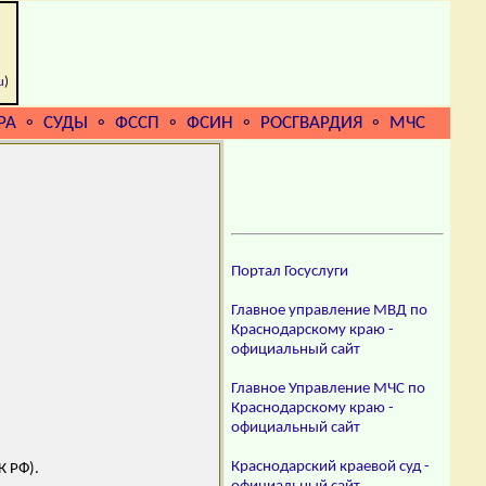
u
)
РА
СУДЫ
ФССП
ФСИН
РОСГВАРДИЯ
МЧС
⚬
⚬
⚬
⚬
⚬
Портал Госуслуги
Главное управление МВД по
Краснодарскому краю -
официальный сайт
Главное Управление МЧС по
Краснодарскому краю -
официальный сайт
Краснодарский краевой суд -
К РФ).