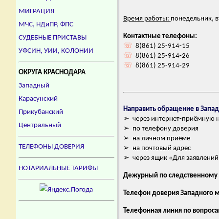
МИГРАЦИЯ
Время работы:
понедельник, в
МЧС, НДиПР, ФПС
Контактные телефоны:
СУДЕБНЫЕ ПРИСТАВЫ
☏
8(861) 25-914-15
УФСИН, УИИ, КОЛОНИИ
☏
8(861) 25-914-26
☏
8(861) 25-914-29
ОКРУГА КРАСНОДАРА
Западный
Карасунский
Направить обращение в Запа
Прикубанский
➢ через интернет-приёмную на
Центральный
➢ по телефону доверия
➢ на личном приёме
ТЕЛЕФОНЫ ДОВЕРИЯ
➢ на почтовый адрес
➢ через ящик «Для заявлений
НОТАРИАЛЬНЫЕ ТАРИФЫ
Дежурный по следственному 
Телефон доверия Западного 
Телефонная линия по вопроса