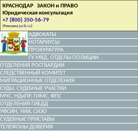
КРАСНОДАР ЗАКОН и ПРАВО
Юридическая консультация
+7 (800) 350-56-79
(Реклама
jurik.ru
)
АДВОКАТЫ
НОТАРИУСЫ
ПРОКУРАТУРА
ГУ МВД, ОТДЕЛЫ ПОЛИЦИИ
ОТДЕЛЕНИЯ РОСГВАРДИИ
СЛЕДСТВЕННЫЙ КОМИТЕТ
МИГРАЦИОННЫЕ ОТДЕЛЕНИЯ
СУДЫ, СУДЕБНЫЕ УЧАСТКИ
МЧС, НДиПР, ГИМС, ФПС
ОТДЕЛЕНИЯ ГИБДД
УФСИН, УИИ, СИЗО
СУДЕБНЫЕ ПРИСТАВЫ
ТЕЛЕФОНЫ ДОВЕРИЯ