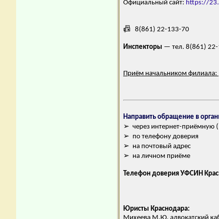
Официальный сайт:
https://23.
📠 8(861) 22-133-70
Инспекторы
— тел. 8(861) 22
Приём начальником филиала:
Направить обращение в орга
➢ через интернет-приёмную (ht
➢ по телефону доверия
➢ на почтовый адрес
➢ на личном приёме
Телефон доверия УФСИН Крас
Юристы Краснодара:
Михеева М.Ю. адвокатский ка