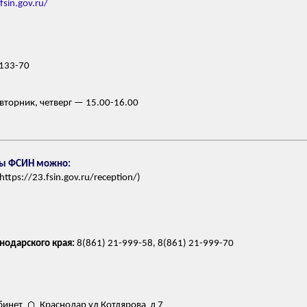
fsin.gov.ru/
-133-70
вторник, четверг — 15.00-16.00
ны ФСИН можно:
tps://23.fsin.gov.ru/reception/)
нодарского края:
8(861) 21-999-58, 8(861) 21-999-70
бинет ⌂ Краснодар ул Котлярова д 7