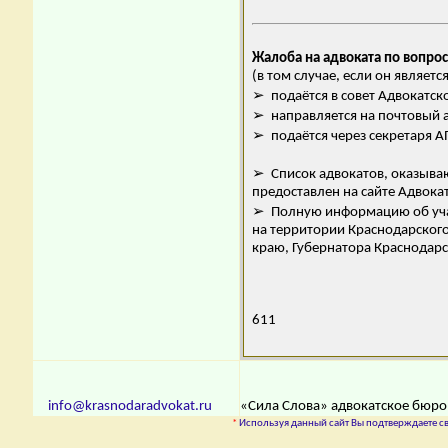
Жалоба на адвоката по вопро
(в том случае, если он являет
➢ подаётся в совет Адвокатск
➢ направляется на почтовый а
➢ подаётся через секретаря 
➢ Список адвокатов, оказыва
предоставлен на сайте Адвока
➢ Полную информацию об учас
на территории Краснодарског
краю, Губернатора Краснодарс
611
info@krasnodaradvokat.ru
«Сила Слова» адвокатское бюро,
*
Используя данный сайт Вы подтверждаете св