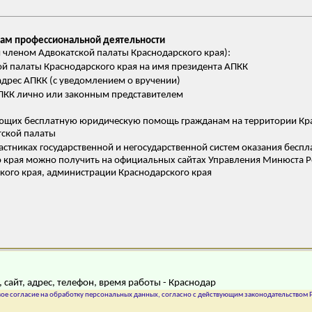
сам профессиональной деятельности
ся членом Адвокатской палаты Краснодарского края):
ой палаты Краснодарского края на имя президента АПКК
дрес АПКК (c уведомлением о вручении)
АПКК лично или законным представителем
ющих бесплатную юридическую помощь гражданам на территории Кра
тской палаты
тниках государственной и негосударственной систем оказания бес
о края можно получить на официальных сайтах Управления Минюста 
кого края, администрации Краснодарского края
 сайт, адрес, телефон, время работы - Краснодар
ое согласие на обработку персональных данных, согласно с действующим законодательством Р