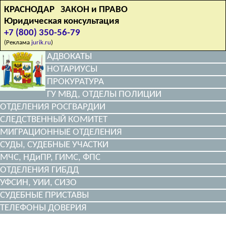
КРАСНОДАР ЗАКОН и ПРАВО
Юридическая консультация
+7 (800) 350-56-79
(Реклама
jurik.ru
)
АДВОКАТЫ
НОТАРИУСЫ
ПРОКУРАТУРА
ГУ МВД, ОТДЕЛЫ ПОЛИЦИИ
ОТДЕЛЕНИЯ РОСГВАРДИИ
СЛЕДСТВЕННЫЙ КОМИТЕТ
МИГРАЦИОННЫЕ ОТДЕЛЕНИЯ
СУДЫ, СУДЕБНЫЕ УЧАСТКИ
МЧС, НДиПР, ГИМС, ФПС
ОТДЕЛЕНИЯ ГИБДД
УФСИН, УИИ, СИЗО
СУДЕБНЫЕ ПРИСТАВЫ
ТЕЛЕФОНЫ ДОВЕРИЯ