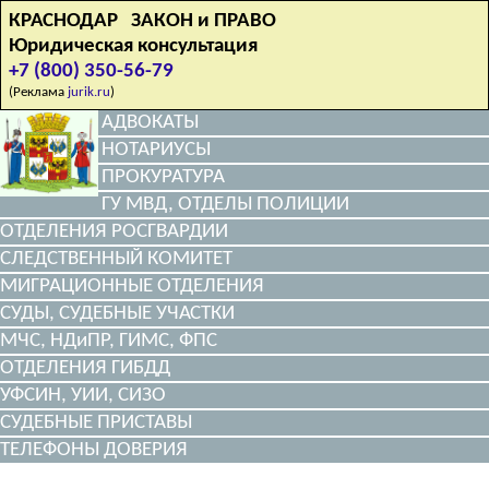
КРАСНОДАР ЗАКОН и ПРАВО
Юридическая консультация
+7 (800) 350-56-79
(Реклама
jurik.ru
)
АДВОКАТЫ
НОТАРИУСЫ
ПРОКУРАТУРА
ГУ МВД, ОТДЕЛЫ ПОЛИЦИИ
ОТДЕЛЕНИЯ РОСГВАРДИИ
СЛЕДСТВЕННЫЙ КОМИТЕТ
МИГРАЦИОННЫЕ ОТДЕЛЕНИЯ
СУДЫ, СУДЕБНЫЕ УЧАСТКИ
МЧС, НДиПР, ГИМС, ФПС
ОТДЕЛЕНИЯ ГИБДД
УФСИН, УИИ, СИЗО
СУДЕБНЫЕ ПРИСТАВЫ
ТЕЛЕФОНЫ ДОВЕРИЯ