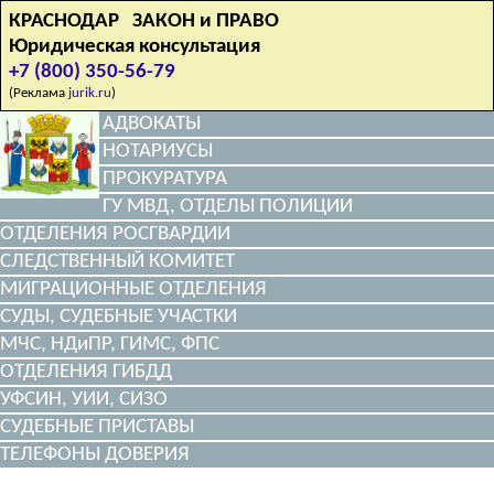
КРАСНОДАР ЗАКОН и ПРАВО
Юридическая консультация
+7 (800) 350-56-79
(Реклама
jurik.ru
)
АДВОКАТЫ
НОТАРИУСЫ
ПРОКУРАТУРА
ГУ МВД, ОТДЕЛЫ ПОЛИЦИИ
ОТДЕЛЕНИЯ РОСГВАРДИИ
СЛЕДСТВЕННЫЙ КОМИТЕТ
МИГРАЦИОННЫЕ ОТДЕЛЕНИЯ
СУДЫ, СУДЕБНЫЕ УЧАСТКИ
МЧС, НДиПР, ГИМС, ФПС
ОТДЕЛЕНИЯ ГИБДД
УФСИН, УИИ, СИЗО
СУДЕБНЫЕ ПРИСТАВЫ
ТЕЛЕФОНЫ ДОВЕРИЯ